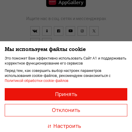
Ищите нас в соц. сетях и мессенджерах
Мы используем файлы cookie
Это поможет Вам эффективно использовать Сайт А1 и поддерживать
корректное функционирование его сервисов
Договор
О компании
Новости
Перейти в А1
Перед тем, как совершить выбор настроек параметров
Помощь и поддержка
Kарьера
Для слабовидящих
использования cookie-файлов, рекомендуем ознакомиться с
Политикой обработки cookie-файлов
Необходимые
Всегда
Принять
включены
файлы
© 2026 Унитарное предприятие «А1». Все права защищены.
«cookie»
Member of A1 Group
Отклонить
Необходимы
для
A1 Austria
A1 Croatia
А1
корректной
Serbia
A1 Bulgaria
A1
Настроить
и
Macedonia
A1 Slovenia
безопасной