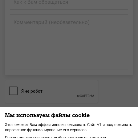
Как к Вам обращаться
Комментарий (необязательно)
Мы используем файлы cookie
Отправить заявку
Это поможет Вам эффективно использовать Сайт А1 и поддерживать
корректное функционирование его сервисов
Перед тем, как совершить выбор настроек параметров