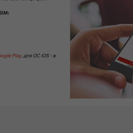
SIM:
ogle Play
, для ОС iOS - в