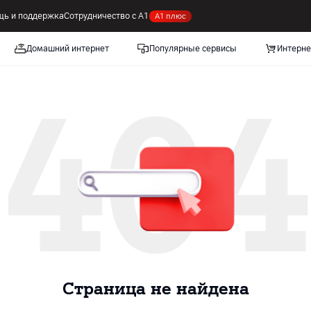
ь и поддержка
Сотрудничество с А1
А1 плюс
Домашний интернет
Популярные сервисы
Интерне
404
Cтраница не найдена