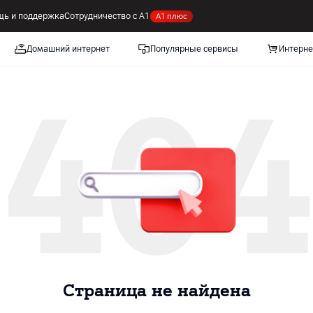
ь и поддержка
Сотрудничество с А1
А1 плюс
Домашний интернет
Популярные сервисы
Интерне
404
Cтраница не найдена