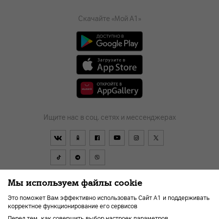
Скачайте «Мой А1»
Ищите нас в соц. сетях и мессенджерах
Мы используем файлы cookie
Договор
Политика обработки персональных данных
Это поможет Вам эффективно использовать Сайт А1 и поддерживать
корректное функционирование его сервисов
Перейти в А1
Политика видеонаблюдения
Карьера
Перед тем, как совершить выбор настроек параметров