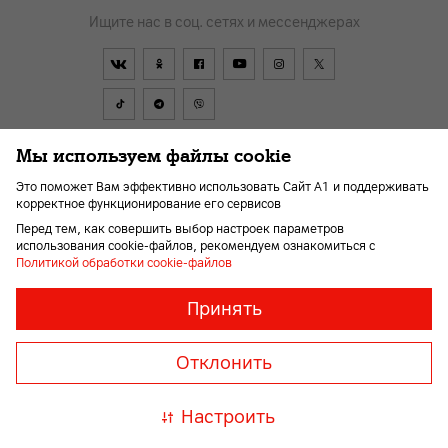
Ищите нас в соц. сетях и мессенджерах
Мы используем файлы cookie
Договор
Политика обработки персональных данных
Это поможет Вам эффективно использовать Сайт А1 и поддерживать
корректное функционирование его сервисов
Перейти в А1
Политика видеонаблюдения
Карьера
Перед тем, как совершить выбор настроек параметров
Для слабовидящих
использования cookie-файлов, рекомендуем ознакомиться с
Политикой обработки cookie-файлов
Необходимые
Всегда
Принять
включены
файлы
© 2026 Унитарное предприятие «А1». Все права защищены.
«cookie»
Member of A1 Group
Отклонить
Необходимы
для
A1 Austria
A1 Croatia
А1
корректной
Serbia
A1 Bulgaria
A1
Настроить
и
Macedonia
A1 Slovenia
безопасной
работы