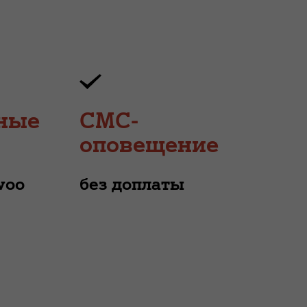
ные
СМС-
оповещение
woo
без доплаты