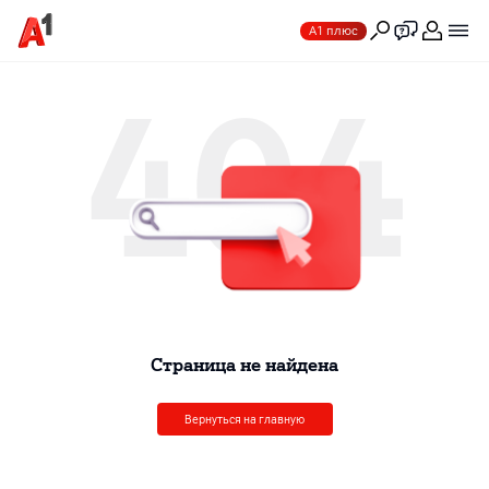
А1 плюс
404
Cтраница не найдена
Вернуться на главную