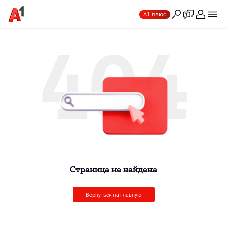
А1 плюс
404
Cтраница не найдена
Вернуться на главную