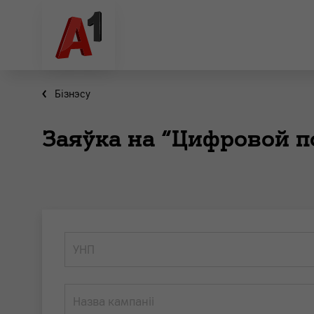
Бiзнэсу
Заяўка на “Цифровой 
УНП
Назва кампаніі