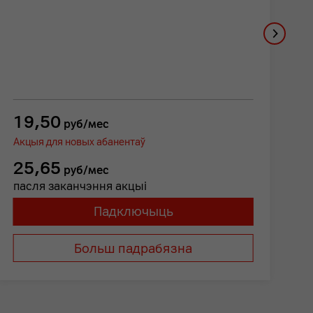
19,50
1
руб/мес
Акцыя для новых абанентаў
А
25,65
1
руб/мес
пасля заканчэння акцыі
п
Падключыць
Больш падрабязна