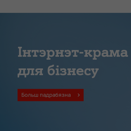
Інтэрнэт-крама
для бізнесу
Больш падрабязна