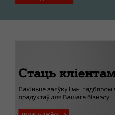
Стаць кліента
Пакіньце заяўку і мы падбяро
прадуктаў для Вашага бізнэсу
Пакінуць заяўку