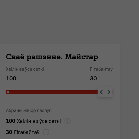
Сваё рашэнне. Майстар
С
Хвілін ва ўсе сеткі
Гігабайтаў
Хв
100
30
1
Абраны набор паслуг:
А
100
1
Хвілін ва ўсе сеткі
30
1
Гігабайтаў