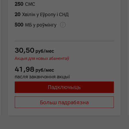
250
СМС
20
Хвілін у Еўропу і СНД
500
MБ у роўмінгу
30,50
руб/мес
Акцыя для новых абанентаў
41,98
руб/мес
пасля заканчэння акцыі
Падключыць
Больш падрабязна