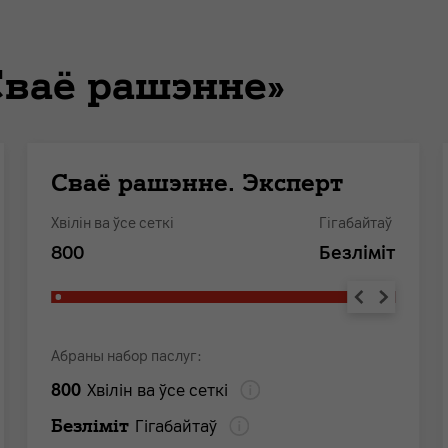
Сваё рашэнне»
Сваё рашэнне. Эксперт
Хвілін ва ўсе сеткі
Гігабайтаў
800
Безлiмiт
Абраны набор паслуг:
800
Хвілін ва ўсе сеткі
Безлiмiт
Гігабайтаў