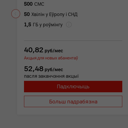
500
СМС
50
Хвілін у Еўропу і СНД
1,5
ГБ у роўмінгу
40,82
руб/мес
Акцыя для новых абанентаў
52,48
руб/мес
пасля заканчэння акцыі
Падключыць
Больш падрабязна