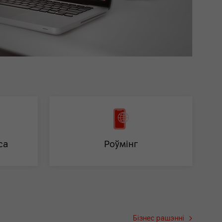
са
Роўмiнг
Бізнес рашэнні