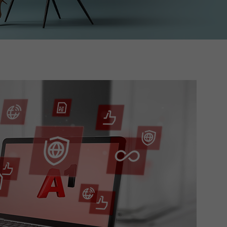
Больш падрабязна