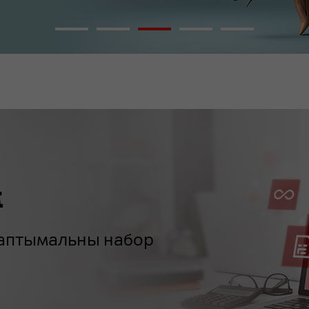
м
м аптымальны набор