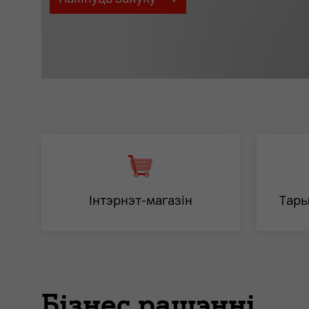
Інтэрнэт-магазiн
Тары
Бізнес рашэнні