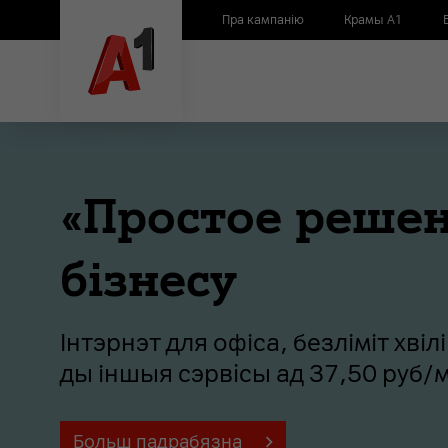
Пра кампанію
Крамы А1
ние» для
вілін, smart-рассылка
б/мес