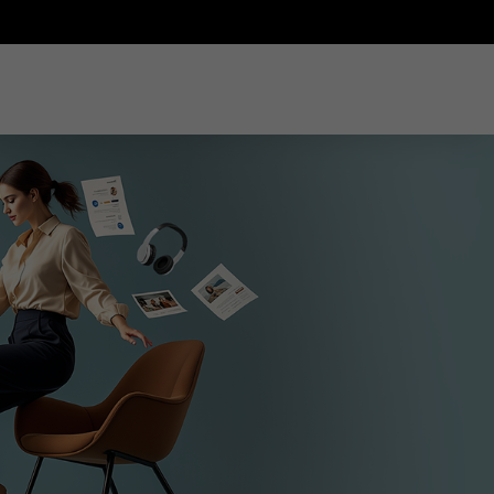
Падпіска Kaspe
абарона новаг
пакалення дл
працоўных ме