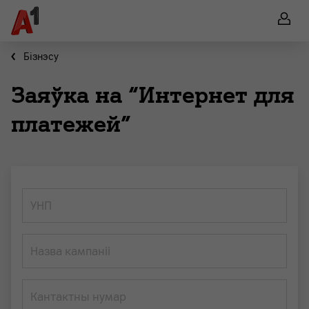
Бiзнэсу
Заяўка на “Интернет для
платежей”
УНП
Назва кампаніі
Кантактны нумар