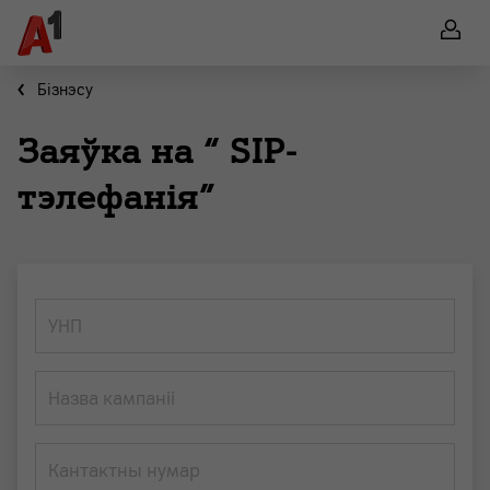
Бiзнэсу
Заяўка на “ SIP-
тэлефанія”
УНП
Назва кампаніі
Кантактны нумар