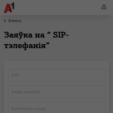
Бiзнэсу
Заяўка на “ SIP-
тэлефанія”
УНП
Назва кампаніі
Кантактны нумар