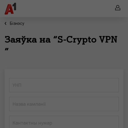
Бiзнэсу
Заяўка на “S-Crypto VPN
”
УНП
Назва кампаніі
Кантактны нумар