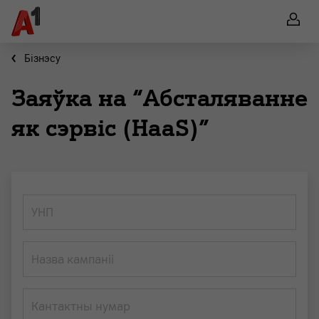
Бiзнэсу
Заяўка на “Абсталяванне
як сэрвіс (HaaS)”
УНП
Назва кампаніі
Кантактны нумар