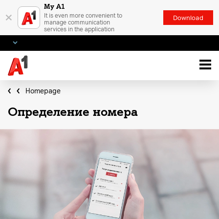
My A1
×
It is even more convenient to
Download
manage communication
services in the application
Homepage
Определение номера