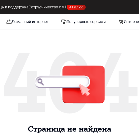
ь и поддержка
Сотрудничество с А1
А1 плюс
Домашний интернет
Популярные сервисы
Интерне
404
Cтраница не найдена