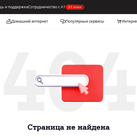
ь и поддержка
Сотрудничество с А1
А1 плюс
Домашний интернет
Популярные сервисы
Интерне
404
Cтраница не найдена