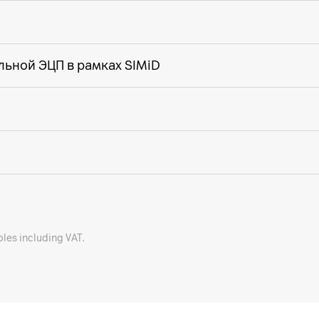
ьной ЭЦП в рамках SIMiD
bles including VAT.