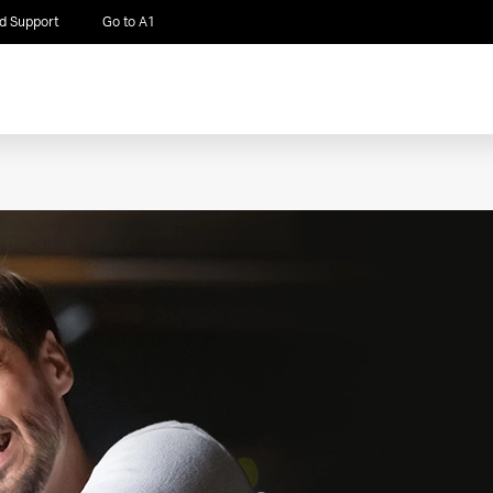
d Support
Go to A1