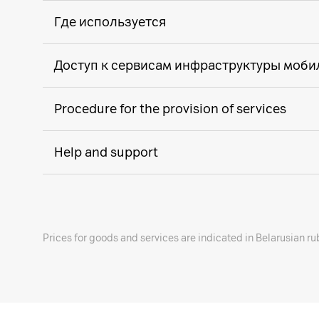
Где используется
Доступ к сервисам инфраструктуры мобил
Procedure for the provision of services
Help and support
Prices for goods and services are indicated in Belarusian ru