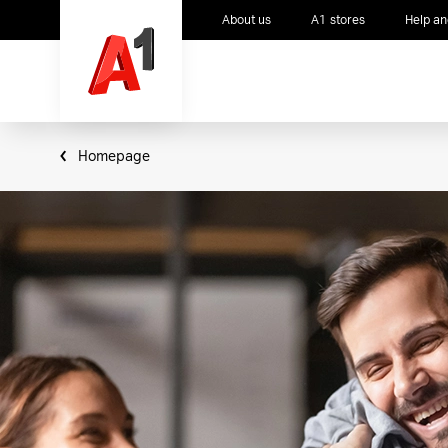
About us
A1 stores
Help an
Homepage