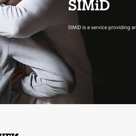
SIMiD
SIMiD is a service providing a
уги