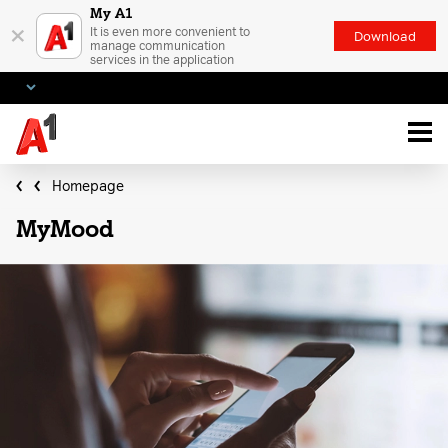
My A1
×
It is even more convenient to
Download
manage communication
services in the application
Homepage
MyMood