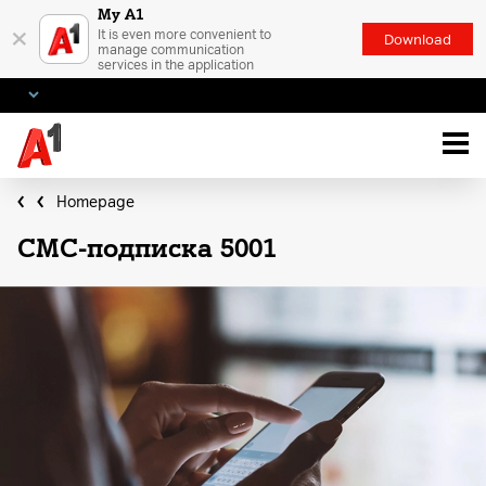
My A1
×
It is even more convenient to
Download
manage communication
services in the application
Homepage
СМС-подписка 5001