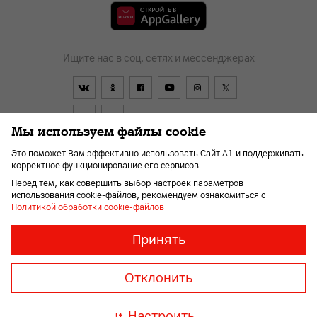
Ищите нас в соц. сетях и мессенджерах
Мы используем файлы cookie
Это поможет Вам эффективно использовать Сайт А1 и поддерживать
корректное функционирование его сервисов
Договор
О компании
Новости
Перейти в А1
Перед тем, как совершить выбор настроек параметров
Помощь и поддержка
Kарьера
Для слабовидящих
использования cookie-файлов, рекомендуем ознакомиться с
Политикой обработки cookie-файлов
Необходимые
Всегда
Принять
включены
файлы
© 2026 Унитарное предприятие «А1». Все права защищены.
«cookie»
Member of A1 Group
Отклонить
Необходимы
для
A1 Austria
A1 Croatia
А1
корректной
Serbia
A1 Bulgaria
A1
Настроить
и