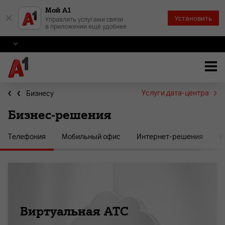
Мой А1
×
Установить
Управлять услугами связи
в приложении ещё удобнее
Услуги дата-центра
Бизнесу
Бизнес-решения
Телефония
Мобильный офис
Интернет-решения
В
Виртуальная АТС