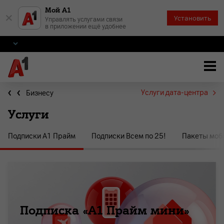
Мой А1
×
Установить
Управлять услугами связи
в приложении ещё удобнее
Услуги дата-центра
Бизнесу
Услуги
Подписки A1 Прайм
Подписки Всем по 25!
Пакеты моб
Подписка «А1 Прайм мини»