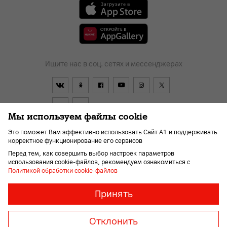
Ищите нас в соц. сетях и мессенджерах
Мы используем файлы cookie
Это поможет Вам эффективно использовать Сайт А1 и поддерживать
корректное функционирование его сервисов
Договор
О компании
Новости
Перейти в А1
Перед тем, как совершить выбор настроек параметров
Помощь и поддержка
Kарьера
Для слабовидящих
использования cookie-файлов, рекомендуем ознакомиться с
Политикой обработки cookie-файлов
Необходимые
Всегда
Принять
включены
файлы
© 2026 Унитарное предприятие «А1». Все права защищены.
«cookie»
Member of A1 Group
Отклонить
Необходимы