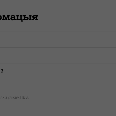
армацыя
ой
ях з улікам ПДВ.