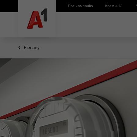
Пра кампанію
Крамы А1
Бiзнэсу