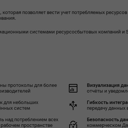
 которая позволяет вести учет потребляемых ресурсов
ования.
рмационными системами ресурсосбытовых компаний и 
аны протоколы для более
Визуализация да
роизводителей
отчёты и уведомл
к для небольших
Гибкость интегра
лённых систем
передачу данных
ь над потреблением всех
Безопасность да
 рабочем пространстве
коммерческом Да