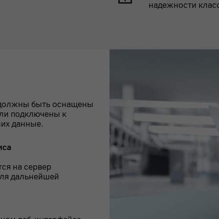
надежности класса 
 должны быть оснащены
ли подключены к
их данные.
иса
ся на сервер
для дальнейшей