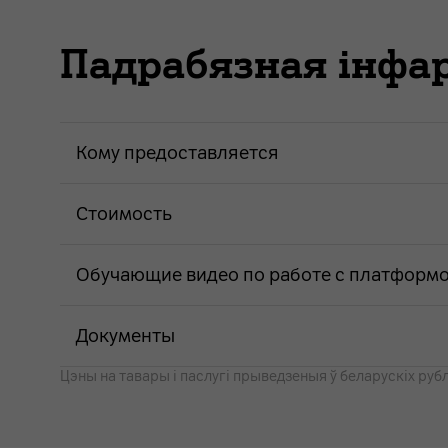
Падрабязная інф
Кому предоставляется
Стоимость
Обучающие видео по работе с платформ
Документы
Цэны на тавары i паслугі прыведзеныя ў беларускіх рубл