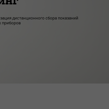
инг
изация дистанционного сбора показаний
х приборов