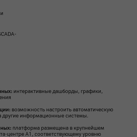
 и
SCADA-
нных:
интерактивные дашборды, графики,
ения
ции:
возможность настроить автоматическую
 в другие информационные системы.
нных:
платформа размещена в крупнейшем
та-центре А1, соответствующему уровню