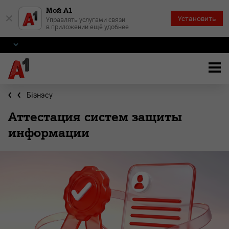
Мой А1
×
Установить
Управлять услугами связи
в приложении ещё удобнее
Бiзнэсу
Аттестация систем защиты
информации