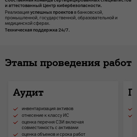
Собственная команда сертифицированных специалистов
и аттестованный Центр кибербезопасности.
Реализация
успешных проектов
в банковской,
промышленной, государственной, образовательной и
медицинской сферах.
Техническая поддержка 24/7.
Этапы проведения работ
Аудит
П
инвентаризация активов
отнесение к классу ИС
оценка перечня СЗИ включая
совместимость с активами
оценка объемов и срока работ