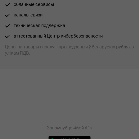
облачные сервисы
каналы связи
техническая поддержка
аттестованный Центр кибербезопасности
Цэны на тавары i паслугі прыведзеныя ў беларускіх рублях з
улікам ПДВ.
Запампуйце «Мой А1»