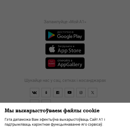
Запампуйце «Мой А1»
Шукайце нас у сац. сетках і мэсанджарах
Мы выкарыстоўваем файлы cookie
Гэта дапаможа Вам эфектыўна выкарыстоўваць Сайт А1 і
падтрымліваць карэктнае функцыянаванне яго сэрвісаў.
Дагавор
Пра кампанію
Навіны
Перайсці ў А1