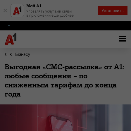
Мой А1
×
Установить
Управлять услугами связи
в приложении ещё удобнее
Бiзнэсу
Выгодная «СМС-рассылка» от А1:
любые сообщения – по
сниженным тарифам до конца
года