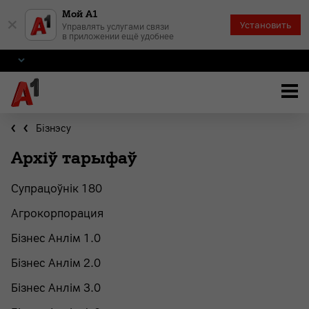
Мой А1
×
Установить
Управлять услугами связи
в приложении ещё удобнее
Бiзнэсу
Архіў тарыфаў
Cупрацоўнік 180
Агрокорпорация
Бізнес Анлім 1.0
Бізнес Анлім 2.0
Бізнес Анлім 3.0