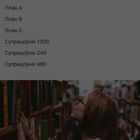
План A
План B
План C
Супрацоўнік 1200
Супрацоўнік 240
Супрацоўнік 480