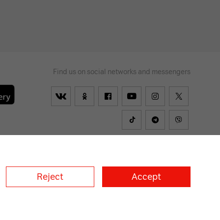
Find us on social networks and messengers
ually impaired
lways
on
Reject
Accept
a
A1 Croatia
А1 Serbia
A1 Bulgaria
A1 Macedonia
A1 Slovenia