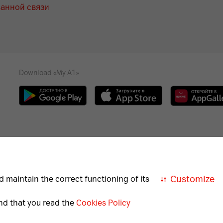
ванной связи
Download «My A1»
Necessary
ews
Help and support
Career
For the vis
A
cookies
Customize
d maintain the correct functioning of its
Necessary
nd that you read the
Cookies Policy
for
correct
Member of A1 Group
A1 Austri