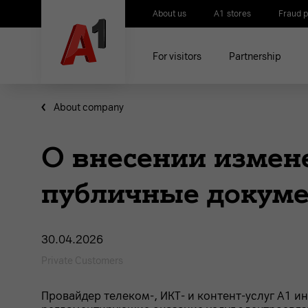
About us
A1 stores
Fraud p
For visitors
Partnership
About company
О внесении измен
публичные докум
30.04.2026
Private Customers
Провайдер телеком-, ИКТ- и контент-услуг А1 