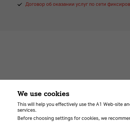
Договор об оказании услуг по сети фиксиро
We use cookies
Contract
About Company
Payment
N
This will help you effectively use the A1 Web-site an
services.
Before choosing settings for cookies, we recomme
© 2026 Unitary enterprise A1. All rights reserved.