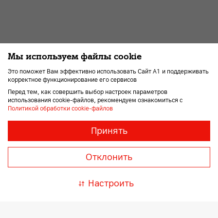
Мы используем файлы cookie
Скачайте «Мой А1»
Это поможет Вам эффективно использовать Сайт А1 и поддерживать
корректное функционирование его сервисов
Перед тем, как совершить выбор настроек параметров
использования cookie-файлов, рекомендуем ознакомиться с
Политикой обработки cookie-файлов
Необходимые
Всегда
Принять
включены
файлы
«cookie»
Отклонить
Необходимы
Ищите нас в соц. сетях и мессенджерах
для
корректной
Настроить
и
безопасной
работы
Сайта,
обязательны