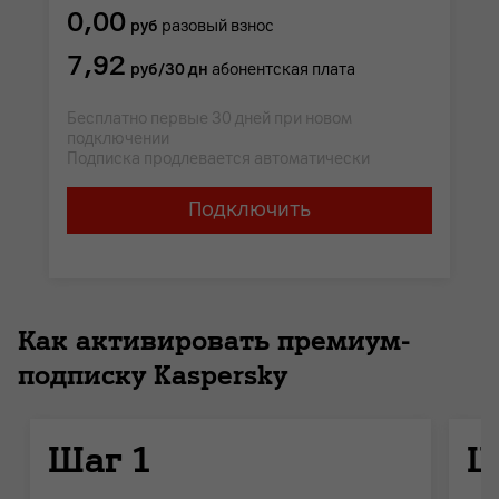
0,00
руб
разовый взнос
7,92
руб/30 дн
абонентская плата
Бесплатно первые 30 дней при новом
подключении
Подписка продлевается автоматически
Подключить
Как активировать премиум-
подписку Kaspersky
Шаг 1
Ш