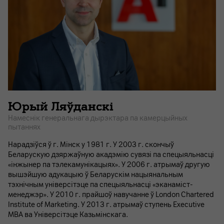
Юрый Ляўданскі
Намеснік генеральнага дырэктара па камерцыйных
пытаннях
Нарадзіўся ў г. Мінск у 1981 г. У 2003 г. скончыў
Беларускую дзяржаўную акадэмію сувязі па спецыяльнасці
«інжынер па тэлекамунікацыях». У 2006 г. атрымаў другую
вышэйшую адукацыю ў Беларускім нацыянальным
тэхнічным універсітэце па спецыяльнасці «эканаміст-
менеджэр». У 2010 г. прайшоў навучанне ў London Chartered
Institute of Marketing. У 2013 г. атрымаў ступень Executive
MBA ва Універсітэце Казьмінскага.