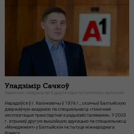
Уладзімір Сачкоў
Намеснік генеральнага дырэктара па тэхнічных пытаннях
Нарадзіўся ў г. Калінкавічы ў 1974 г., скончыў Балтыйскую
дзяржаўную акадэмію па спецыяльнасці «тэхнічная
эксплуатацыя транспартнага радыёабсталявання». У 2003
г. атрымаў другую вышэйшую адукацыю па спецыяльнасці
«Менеджмент» у Балтыйскім інстытуце міжнароднага
бізнесу.