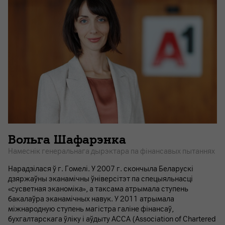
Вольга Шафарэнка
Намеснік генеральнага дырэктара па фінансавых пытаннях
Нарадзілася ў г. Гомелі. У 2007 г. скончыла Беларускі
дзяржаўны эканамічны ўніверсітэт па спецыяльнасці
«сусветная эканоміка», а таксама атрымала ступень
бакалаўра эканамічных навук. У 2011 атрымала
міжнародную ступень магістра галіне фінансаў,
бухгалтарскага ўліку і аўдыту АССА (Association of Chartered