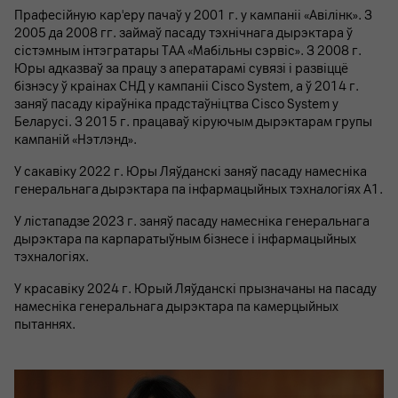
Прафесійную кар'еру пачаў у 2001 г. у кампаніі «Авілінк». З
2005 да 2008 гг. займаў пасаду тэхнічнага дырэктара ў
сістэмным інтэгратары ТАА «Мабільны сэрвіс». З 2008 г.
Юры адказваў за працу з аператарамі сувязі і развіццё
бізнэсу ў краінах СНД у кампаніі Cisco System, а ў 2014 г.
заняў пасаду кіраўніка прадстаўніцтва Cisco System у
Беларусі. З 2015 г. працаваў кіруючым дырэктарам групы
кампаній «Нэтлэнд».
У сакавіку 2022 г. Юры Ляўданскі заняў пасаду намесніка
генеральнага дырэктара па інфармацыйных тэхналогіях A1.
У лістападзе 2023 г. заняў пасаду намесніка генеральнага
дырэктара па карпаратыўным бізнесе і інфармацыйных
тэхналогіях.
У красавіку 2024 г. Юрый Ляўданскі прызначаны на пасаду
намесніка генеральнага дырэктара па камерцыйных
пытаннях.