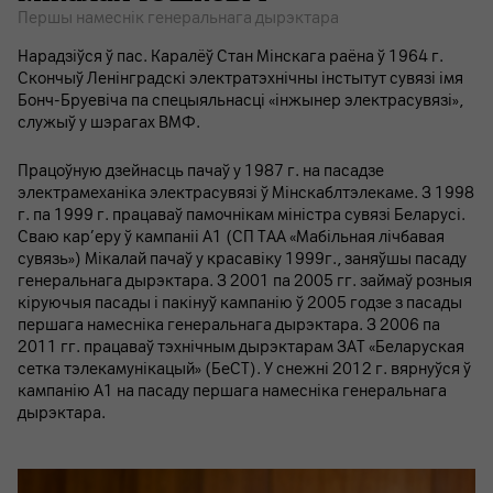
Першы намеснік генеральнага дырэктара
Нарадзіўся ў пас. Каралёў Стан Мінскага раёна ў 1964 г.
Скончыў Ленінградскі электратэхнічны інстытут сувязі імя
Бонч-Бруевіча па спецыяльнасці «інжынер электрасувязі»,
служыў у шэрагах ВМФ.
Працоўную дзейнасць пачаў у 1987 г. на пасадзе
электрамеханіка электрасувязі ў Мінскаблтэлекаме. З 1998
г. па 1999 г. працаваў памочнікам міністра сувязі Беларусі.
Сваю кар’еру ў кампаніі A1 (СП ТАА «Мабільная лічбавая
сувязь») Мікалай пачаў у красавіку 1999г., заняўшы пасаду
генеральнага дырэктара. З 2001 па 2005 гг. займаў розныя
кіруючыя пасады і пакінуў кампанію ў 2005 годзе з пасады
першага намесніка генеральнага дырэктара. З 2006 па
2011 гг. працаваў тэхнічным дырэктарам ЗАТ «Беларуская
сетка тэлекамунікацый» (БеСТ). У снежні 2012 г. вярнуўся ў
кампанію A1 на пасаду першага намесніка генеральнага
дырэктара.