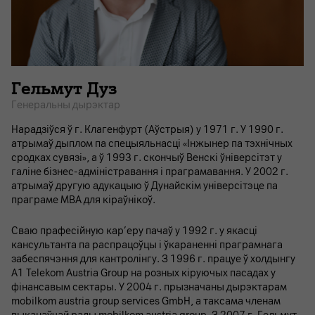
Гельмут Дуз
Генеральны дырэктар
Нарадзіўся ў г. Клагенфурт (Аўстрыя) у 1971 г. У 1990 г.
атрымаў дыплом па спецыяльнасці «Інжынер па тэхнічных
сродках сувязі», а ў 1993 г. скончыў Венскі ўніверсітэт у
галіне бізнес-адміністравання і праграмавання. У 2002 г.
атрымаў другую адукацыю ў Дунайскім універсітэце па
праграме MBA для кіраўнікоў.
Сваю прафесійную кар’еру пачаў у 1992 г. у якасці
кансультанта па распрацоўцы і ўкараненні праграмнага
забеспячэння для кантролінгу. З 1996 г. працуе ў холдынгу
A1 Telekom Austria Group на розных кіруючых пасадах у
фінансавым сектары. У 2004 г. прызначаны дырэктарам
mobilkom austria group services GmbH, а таксама членам