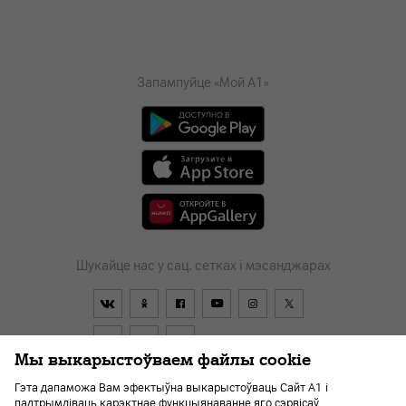
Запампуйце «Мой А1»
Шукайце нас у сац. сетках і мэсанджарах
Мы выкарыстоўваем файлы cookie
Гэта дапаможа Вам эфектыўна выкарыстоўваць Сайт А1 і
падтрымліваць карэктнае функцыянаванне яго сэрвісаў.