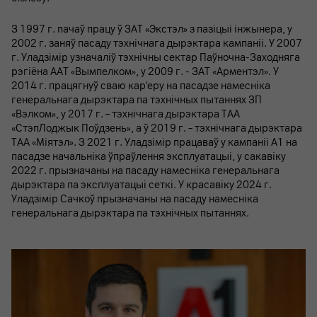
З 1997 г. пачаў працу ў ЗАТ «Экстэл» з пазіцыі інжынера, у
2002 г. заняў пасаду тэхнічнага дырэктара кампаніі. У 2007
г. Уладзімір узначаліў тэхнічны сектар Паўночна-Заходняга
рэгіёна ААТ «Вымпелком», у 2009 г. - ЗАТ «Арментэл». У
2014 г. працягнуў сваю кар'еру на пасадзе намесніка
генеральнага дырэктара па тэхнічных пытаннях ЗП
«Вэлком», у 2017 г. – тэхнічнага дырэктара ТАА
«СтэпЛоджык Поўдзень», а ў 2019 г. – тэхнічнага дырэктара
ТАА «Міятэл». З 2021 г. Уладзімір працаваў у кампаніі А1 на
пасадзе начальніка ўпраўлення эксплуатацыі, у сакавіку
2022 г. прызначаны на пасаду намесніка генеральнага
дырэктара па эксплуатацыі сеткі. У красавіку 2024 г.
Уладзімір Сачкоў прызначаны на пасаду намесніка
генеральнага дырэктара па тэхнічных пытаннях.