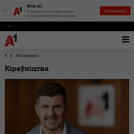
Мой А1
×
Установить
Управлять услугами связи
в приложении ещё удобнее
Аб кампаніі
Кіраўніцтва