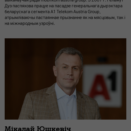
выканаўчай рады mobilkom austria group. З 2007 г. Гельмут
Дуз паспяхова працуе на пасадзе генеральнага дырэктара
беларускага сегмента A1 Telekom Austria Group,
атрымліваючы пастаяннае прызнанне як на мясцовым, так і
на міжнародным узроўні.
Мікалай Юшкевіч