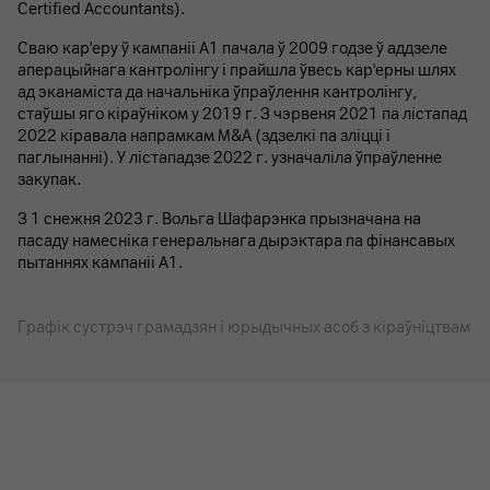
Certified Accountants).
Сваю кар'еру ў кампаніі А1 пачала ў 2009 годзе ў аддзеле
аперацыйнага кантролінгу і прайшла ўвесь кар'ерны шлях
ад эканаміста да начальніка ўпраўлення кантролінгу,
стаўшы яго кіраўніком у 2019 г. З чэрвеня 2021 па лістапад
2022 кіравала напрамкам М&А (здзелкі па зліцці і
паглынанні). У лістападзе 2022 г. узначаліла ўпраўленне
закупак.
З 1 снежня 2023 г. Вольга Шафарэнка прызначана на
пасаду намесніка генеральнага дырэктара па фінансавых
пытаннях кампаніі A1.
Графік сустрэч грамадзян і юрыдычных асоб з кіраўніцтвам