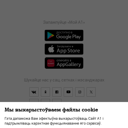
Запампуйце «Мой А1»
Шукайце нас у сац. сетках і мэсанджарах
Мы выкарыстоўваем файлы cookie
Гэта дапаможа Вам эфектыўна выкарыстоўваць Сайт А1 і
падтрымліваць карэктнае функцыянаванне яго сэрвісаў.
Дагавор
О компании
Аплата
Навіны