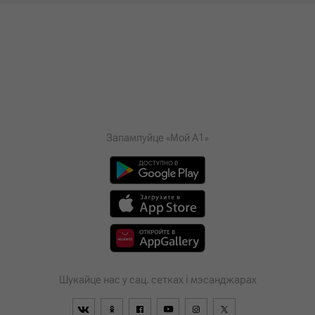
Запампуйце «Мой А1»
Шукайце нас у сац. сетках і мэсанджарах