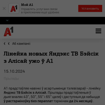
Мой А1
×
Установить
Управлять услугами связи
в приложении ещё удобнее
Аб кампаніі
Лінейка новых Яндэкс ТВ Бэйсік
з Алісай ужо ў А1
15.10.2024
Прылады
А1 прадстаўляе навінкі ў асартыменце тэлевізараў – лінейку
Яндэкс ТВ Бэйсік з Алісай
. Прылады прадстаўленыя ў
дыяганалях 43”, 50”, 55” і 65” цаляў і даступныя да набыцця
ў растэрміноўку без пераплат
тэрмінам
да 24 месяцаў.