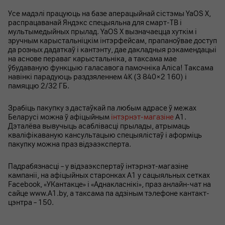
Усе мадэлі працуюць на базе аперацыйнай сістэмы YaOS X,
распрацаванай Яндэкс спецыяльна для смарт-ТВ і
мультымедыйных прылад. YaOS X вызначаецца хуткім і
зручным карыстальніцкім інтэрфейсам, прапаноўвае доступ
да розных дадаткаў і кантэнту, дае дакладныя рэкамендацыі
на аснове пераваг карыстальніка, а таксама мае
ўбудаваную функцыю галасавога памочніка Аліса! Таксама
навінкі парадуюць раздзяленнем 4K (3 840×2 160) і
памяццю 2/32 ГБ.
Зрабіць пакупку з дастаўкай па любым адрасе ў межах
Беларусі можна ў афіцыйным
інтэрнэт-магазіне
А1.
Дэталёва вывучыць асаблівасці прылады, атрымаць
кваліфікаваную кансультацыю спецыялістаў і аформіць
пакупку можна праз відэаэксперта.
Падрабязнасці – у відэаэкспертаў інтэрнэт-магазіне
кампаніі, на афіцыйных старонках A1 у сацыяльных сетках
Facebook, «УКантакце» і «Аднакласнікі», праз анлайн-чат на
сайце www.A1.by, а таксама па адзіным тэлефоне кантакт-
цэнтра – 150.