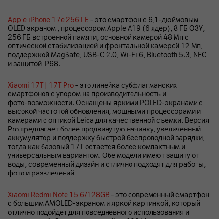
Apple iPhone 17e 256 ГБ
– это смартфон с 6,1-дюймовым
OLED экраном , процессором Apple A19 (6 ядер), 8 ГБ ОЗУ,
256 ГБ встроенной памяти, основной камерой 48 Мп с
оптической стабилизацией и фронтальной камерой 12 Мп,
поддержкой MagSafe, USB-C 2.0, Wi-Fi 6, Bluetooth 5.3, NFC
и защитой IP68.
Xiaomi 17T | 17T Pro
– это линейка субфлагманских
смартфонов с упором на производительность и
фото‑возможности. Оснащены яркими POLED‑экранами с
высокой частотой обновления, мощными процессорами и
камерами с оптикой Leica для качественной съемки. Версия
Pro предлагает более продвинутую начинку, увеличенный
аккумулятор и поддержку быстрой беспроводной зарядки,
тогда как базовый 17T остается более компактным и
универсальным вариантом. Обе модели имеют защиту от
воды, современный дизайн и отлично подходят для работы,
фото и развлечений.
Xiaomi Redmi Note 15 6/128GB
– это современный смартфон
с большим AMOLED‑экраном и яркой картинкой, который
отлично подойдет для повседневного использования и