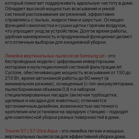
который помогает поддерживать идеальную чистоту в доме.
Обладает высокой мощностью всасывания и умной
системой распознавания загрязнений, эффективно
справляясь с пылью, жидкостями и шерстью. Оснащен
функцией самоочистки и сушки щетки горячим воздухом,
что упрощает уход за устройством. Долгое время работы,
удобная маневренность и продуманный функционал делают
его отличным выбором для ежедневной уборки.
Линейка вертикальных пылесосов Samsung Jet
– это
беспроводные модели с цифровыми инверторными
моторами и мультициклонной системой фильтрации Jet
Cyclone, обеспечивающие мощность всасывания от 150 до
210 Вт, время автономной работы до 60 минут (в
минимальном режиме), оснащенные Li‑Ion‑аккумуляторами,
пылесборниками объемом 0,8 л и набором
специализированных насадок (включая турбощетки,
щелевые и насадки для животных); отличаются
эргономичным дизайном, возможностью настенного
крепления или установки на зарядную станцию – подходят
для комплексной уборки разных поверхностей в доме.
Trouver S7 | S7 Ultra Aqua
– это линейка легких и мощных
вертикальных пылесосов для эффективной уборки дома.