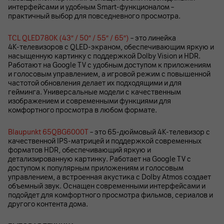
интерфейсами и удобным Smart‑функционалом –
практичный выбор для повседневного просмотра.
TCL QLED780K (43″ / 50″ / 55″ / 65″)
– это линейка
4K‑телевизоров с QLED‑экраном, обеспечивающим яркую и
насыщенную картинку с поддержкой Dolby Vision и HDR.
Работают на Google TV с удобным доступом к приложениям
и голосовым управлением, а игровой режим с повышенной
частотой обновления делает их подходящими и для
гейминга. Универсальные модели с качественным
изображением и современными функциями для
комфортного просмотра в любом формате.
Blaupunkt 65QBG6000T
– это 65‑дюймовый 4K‑телевизор с
качественной IPS‑матрицей и поддержкой современных
форматов HDR, обеспечивающий яркую и
детализированную картинку. Работает на Google TV с
доступом к популярным приложениям и голосовым
управлением, а встроенная акустика с Dolby Atmos создает
объемный звук. Оснащен современными интерфейсами и
подойдет для комфортного просмотра фильмов, сериалов и
другого контента дома.