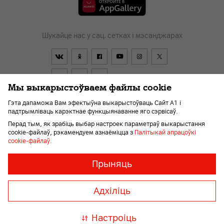
Шукайце нас у сац. сетках і мэсанджарах
Мы выкарыстоўваем файлы cookie
Гэта дапаможа Вам эфектыўна выкарыстоўваць Сайт А1 і
падтрымліваць карэктнае функцыянаванне яго сэрвісаў.
Дагавор
О компании
Аплата
Навіны
Перад тым, як зрабіць выбар настроек параметраў выкарыстання
Дапамога і падтрымка
Kар'ера
Для слабавідушчых
cookie-файлаў, рэкамендуем азнаёміцца з
Палітыкай апрацоўкі
cookie-файлаў.
Неабходныя
Заўсёды
Прыняць
ўключаны
файлы
© 2026 Унітарнае прадпрыемства «А1». Усе правы абароненыя.
«cookie»
Member of A1 Group
Адхіліць
Неабходныя
для
A1 Austria
A1 Croatia
А1
карэктнай
Serbia
A1 Bulgaria
A1
Настроіць
і
Macedonia
A1 Slovenia