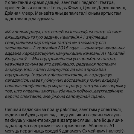
У спектаклі акрамя дзяцей, занятыя і педагогі тэатра,
прафесійныя акцёры: Генадзь Фамін, Дзяніс Дадзішкіліяні,
Дзіяна Флеер. Менавіта яны дапамагалі юным артыстам
адаптавацца да здымак.
«Мы вельмі рады, што сямейны інклюзіўны тэатр «і» змог
ажыццявіць гэтую задуму. Кампанія А1 з'яўляецца
генеральным партнёрам тэатра «i» з моманту яго
заснавання — 2 красавіка 2016 года, — каментуе начальнік
аддзела карпаратыўных камунікацый кампаніі А1 Мікалай
Брэдзелеў. — Мы падтрымліваем усе прэм'еры тэатра,
уважліва сочым за яго дзейнасцю, радуемся поспехам
акцёраў. Калі калегі звярнуліся да нас з просьбай
падтрымаць іх задуму відэаспектакля, мы з радасцю
пагадзіліся. Нават у бягучых абставінах у юных акцёраў
павінна спраўджвацца мара – іграць у тэатры. І мы верым у
тое, што гледачы змогуць убачыць поўную, двухгадзінную
версію спектакля, але ўжо на сапраўднай сцэне».
Лепшай падзякай за працу рабятам, занятым у спектаклі,
вядома ж будуць прагляд і водгукі, якія гледачы змогуць
пакінуць у каментарах да відэатрансляцыі, але ёсць яшчэ
адна форма падтрымкі — матэрыяльная. Абаненты А1
могуць пералічыць сродкі ў дапамогу Сямейнаму інклюзіў-