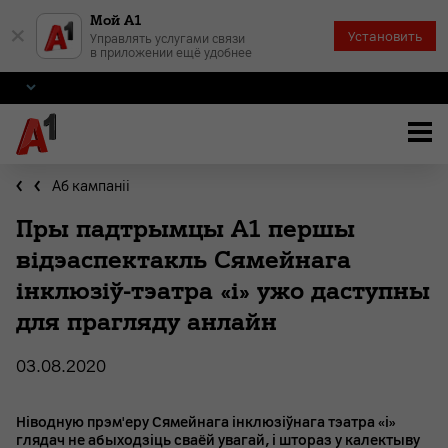
Мой А1
×
Установить
Управлять услугами связи
в приложении ещё удобнее
Аб кампаніі
Пры падтрымцы А1 першы
відэаспектакль Сямейнага
інклюзіў-тэатра «і» ужо даступны
для прагляду анлайн
03.08.2020
Ніводную прэм'еру Сямейнага інклюзіўнага тэатра «і»
глядач не абыходзіць сваёй увагай, і штораз у калектыву