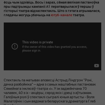
ёсць чым здзівіць. Вось і зараз, сёмая вялікая пастаноўка
пры падтрымцы кампаніі А1 ператварылася ў першы ў
гісторыі тэатра відэаспектакль. Што з гэтага атрымалася,
гледачы могуць убачыць на
ютуб-канале
тэатра.
Спектакль па матывах аповесці Астрыд Ліндгрэн “Роні,
дачка разбойніка” — адна з самых маштабных пастановак
Сямейнага інклюзіў-тэатра «і». У ім задзейнічана 70
чалавек, 40 з іх – акцёры, сярод якіх і дзеці з аўтызмам.
Галоўныя ролі ў спектаклі сыгралі юныя артысты – Воля
Малатоўнік і сын вядомага беларускага драматурга Глеб