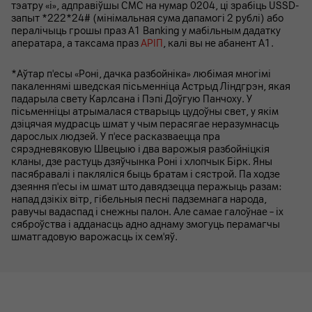
тэатру «i», адправіўшы СМС на нумар 0204, ці зрабіць USSD-
запыт *222*24# (мінімальная сума дапамогі 2 рублі) або
пералічыць грошы праз A1 Banking у мабільным дадатку
аператара, а таксама праз
АРІП
, калі вы не абанент А1.
*Аўтар п'есы «Роні, дачка разбойніка» любімая многімі
пакаленнямі шведская пісьменніца Астрыд Ліндгрэн, якая
падарыла свету Карлсана і Пэпі Доўгую Панчоху. У
пісьменніцы атрымалася стварыць цудоўны свет, у якім
дзіцячая мудрасць шмат у чым перасягае неразумнасць
дарослых людзей. У п'есе расказваецца пра
сярэдневяковую Швецыю і два варожыя разбойніцкія
кланы, дзе растуць дзяўчынка Роні і хлопчык Бірк. Яны
пасябравалі і пакляліся быць братам і сястрой. Па ходзе
дзеяння п'есы ім шмат што давядзецца перажыць разам:
напад дзікіх вітр, гібельныя песні падземнага народа,
равучы вадаспад і снежны палон. Але самае галоўнае – іх
сяброўства і адданасць адно аднаму змогуць перамагчы
шматгадовую варожасць іх сем'яў.