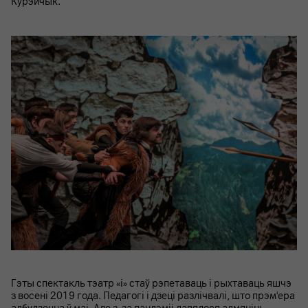
Курэйчык.
Гэты спектакль тэатр «i» стаў рэпетаваць і рыхтаваць яшчэ
з восені 2019 года. Педагогі і дзеці разлічвалі, што прэм'ера