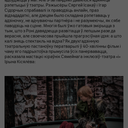
адбудзецца ў маі. Але з-за пандэміі давялося адмяніць
рэпетыцыі ў тэатры. Рэжысёры Сяргей Ісакаў і Ігар
Сідорчык спрабавалі іх праводзіць анлайн, праз
відэададаткі, але дзецям было складана рэпетаваць у
адзіночку, не адчуваючы партнёра і не разумеючы, як сябе
паводзіць на сцэне. Многія былі ўжо гатовыя змірыцца з
тым, што з Роні давядзецца развітацца ў лепшым разе да
верасня, але своечасова прыйшла прагрэсіўная ідэя: а што
калі зняць спектакль на відэа? Як двухгадзінную
тэатральную пастаноўку ператварылі ў 40-хвілінны фільм і
чаму яго падрыхтоўка прымусіла ўсіх панервавацца,
расказала мастацкі кіраўнік Сямейнага інклюзіў-тэатра «і»
Ірына Кісялёва: