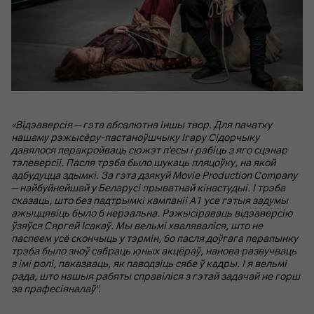
«Відэаверсія — гэта абсалютна іншы твор. Для пачатку
нашаму рэжысёру-пастаноўшчыку Ігару Сідорчыку
давялося перакройваць сюжэт п'есы і рабіць з яго сцэнар
тэлеверсіі. Пасля трэба было шукаць пляцоўку, на якой
адбудуцца здымкі. За гэта дзякуй Movie Production Company
— найбуйнейшай у Беларусі прыватнай кінастудыі. І трэба
сказаць, што без падтрымкі кампаніі А1 усе гэтыя задумы
ажыццявіць было б нерэальна. Рэжысіраваць відэаверсію
ўзяўся Сяргей Ісакаў. Мы вельмі хваляваліся, што не
паспеем усё скончыць у тэрмін, бо пасля доўгага перапынку
трэба было зноў сабраць юных акцёраў, нанова развучваць
з імі ролі, паказваць, як паводзіць сябе ў кадры. І я вельмі
рада, што нашыя рабяты справіліся з гэтай задачай не горш
за прафесіяналаў".