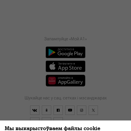
Запампуйце «Мой А1»
Шукайце нас у сац. сетках і мэсанджарах
Мы выкарыстоўваем файлы cookie