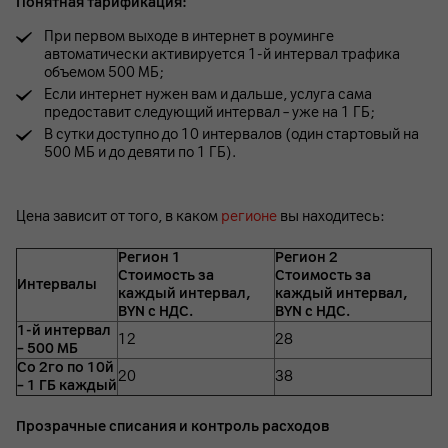
Понятная тарификация:
При первом выходе в интернет в роуминге
автоматически активируется 1-й интервал трафика
объемом 500 МБ;
Если интернет нужен вам и дальше, услуга сама
предоставит следующий интервал – уже на 1 ГБ;
В сутки доступно до 10 интервалов (один стартовый на
500 МБ и до девяти по 1 ГБ).
Цена зависит от того, в каком
регионе
вы находитесь:
Регион 1
Регион 2
Стоимость за
Стоимость за
Интервалы
каждый интервал,
каждый интервал,
BYN с НДС.
BYN с НДС.
1-й интервал
12
28
– 500 МБ
Со 2го по 10й
20
38
– 1 ГБ каждый
Прозрачные списания и контроль расходов