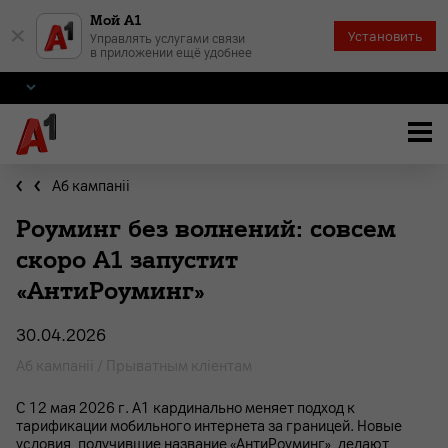
Мой А1
×
Установить
Управлять услугами связи
в приложении ещё удобнее
Аб кампаніі
Роуминг без волнений: совсем
скоро А1 запустит
«АнтиРоуминг»
30.04.2026
Аб кампаніі / Прыватным клiентам
С 12 мая 2026 г. А1 кардинально меняет подход к
тарификации мобильного интернета за границей. Новые
условия, получившие название «АнтиРоуминг», делают