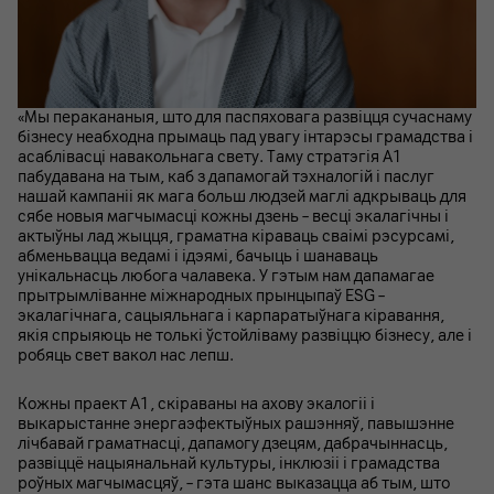
«Мы перакананыя, што для паспяховага развіцця сучаснаму
бізнесу неабходна прымаць пад увагу інтарэсы грамадства і
асаблівасці навакольнага свету. Таму стратэгія А1
пабудавана на тым, каб з дапамогай тэхналогій і паслуг
нашай кампаніі як мага больш людзей маглі адкрываць для
сябе новыя магчымасці кожны дзень – весці экалагічны і
актыўны лад жыцця, граматна кіраваць сваімі рэсурсамі,
абменьвацца ведамі і ідэямі, бачыць і шанаваць
унікальнасць любога чалавека. У гэтым нам дапамагае
прытрымліванне міжнародных прынцыпаў ESG –
экалагічнага, сацыяльнага і карпаратыўнага кіравання,
якія спрыяюць не толькі ўстойліваму развіццю бізнесу, але і
робяць свет вакол нас лепш.
Кожны праект А1, скіраваны на ахову экалогіі і
выкарыстанне энергаэфектыўных рашэнняў, павышэнне
лічбавай граматнасці, дапамогу дзецям, дабрачыннасць,
развіццё нацыянальнай культуры, інклюзіі і грамадства
роўных магчымасцяў, – гэта шанс выказацца аб тым, што