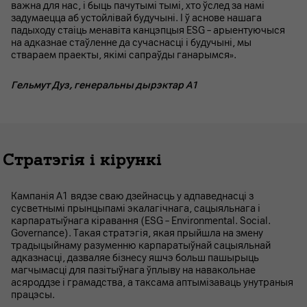
важна для нас, і быць пачутымі тымі, хто ўслед за намі
задумаецца аб устойлівай будучыні. І ў аснове нашага
падыходу стаіць менавіта канцэпцыя ESG – арыентуючыся
на адказнае стаўленне да сучаснасці і будучыні, мы
ствараем праекты, якімі сапраўды ганарымся».
Гельмут Дуз, генеральны дырэктар А1
Стратэгія і кірункі
Кампанія А1 вядзе сваю дзейнасць у адпаведнасці з
сусветнымі прынцыпамі экалагічнага, сацыяльнага і
карпаратыўнага кіравання (ESG – Environmental. Social.
Governance). Такая стратэгія, якая прыйшла на змену
традыцыйнаму разуменню карпаратыўнай сацыяльнай
адказнасці, дазваляе бізнесу яшчэ больш пашырыць
магчымасці для пазітыўнага ўплыву на навакольнае
асяроддзе і грамадства, а таксама аптымізаваць унутраныя
працэсы.