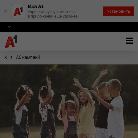
Мой А1
×
Установить
Управлять услугами связи
в приложении ещё удобнее
Аб кампаніі