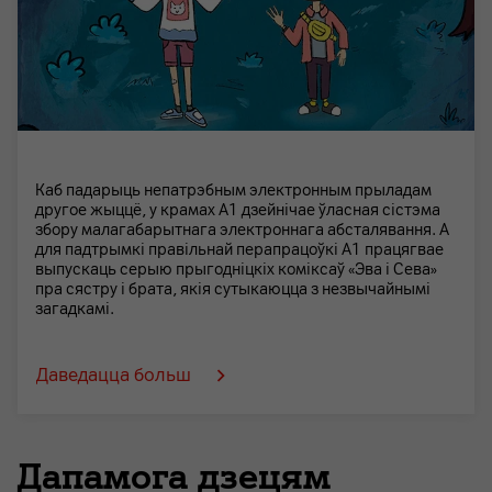
Каб падарыць непатрэбным электронным прыладам
другое жыццё, у крамах А1 дзейнічае ўласная сістэма
збору малагабарытнага электроннага абсталявання. А
для падтрымкі правільнай перапрацоўкі А1 працягвае
выпускаць серыю прыгодніцкіх коміксаў «Эва і Сева»
пра сястру і брата, якія сутыкаюцца з незвычайнымі
загадкамі.
Даведацца больш
Дапамога дзецям