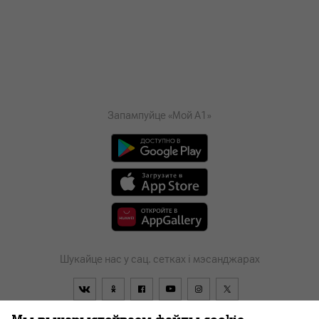
Запампуйце «Мой А1»
Шукайце нас у сац. сетках і мэсанджарах