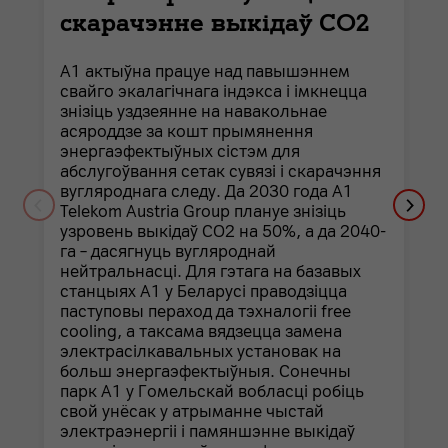
скарачэнне выкідаў СО2
А1 актыўна працуе над павышэннем
свайго экалагічнага індэкса і імкнецца
знізіць уздзеянне на навакольнае
асяроддзе за кошт прымянення
энергаэфектыўных сістэм для
абслугоўвання сетак сувязі і скарачэння
вугляроднага следу. Да 2030 года A1
Telekom Austria Group плануе знізіць
узровень выкідаў СО2 на 50%, а да 2040-
га – дасягнуць вугляроднай
нейтральнасці. Для гэтага на базавых
станцыях А1 у Беларусі праводзіцца
паступовы пераход да тэхналогіі free
cooling, а таксама вядзецца замена
электрасілкавальных установак на
больш энергаэфектыўныя. Сонечны
парк А1 у Гомельскай вобласці робіць
свой унёсак у атрыманне чыстай
электраэнергіі і памяншэнне выкідаў