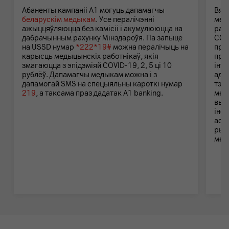
Абаненты кампаніі А1 могуць дапамагчы
Вяс
беларускім медыкам
. Усе пералічэнні
мед
ажыццяўляюцца без камісіі і акумулююцца на
рас
дабрачынным рахунку Мінздароўя. Па запыце
COV
на USSD нумар
*222*19#
можна пералічыць на
пра
карысць медыцынскіх работнікаў, якія
пры
змагаюцца з эпідэміяй COVID-19, 2, 5 ці 10
інтэ
рублёў. Дапамагчы медыкам можна і з
адд
дапамогай SMS на спецыяльны кароткі нумар
тэс
219
, а таксама праз дадатак А1 banking.
мед
выр
інф
асаб
рыз
меж