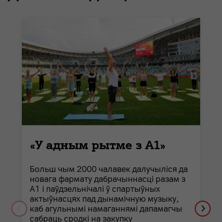
«У адным рытме з А1»
Больш чым 2000 чалавек далучыліся да
новага фармату дабрачыннасці разам з
А1 і паўдзельнічалі ў спартыўных
актыўнасцях пад дынамічную музыку,
каб агульнымі намаганнямі дапамагчы
сабраць сродкі на закупку