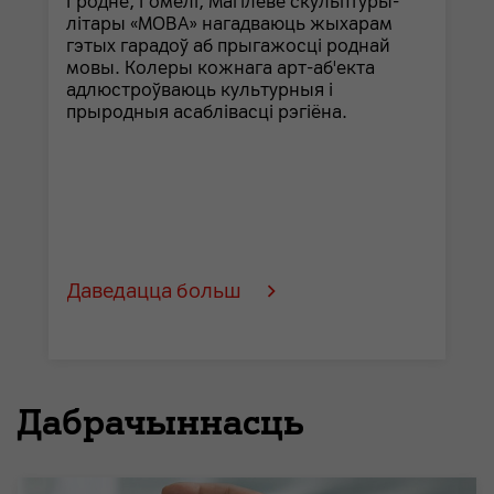
Гродне, Гомелі, Магілёве скульптуры-
літары «МОВА» нагадваюць жыхарам
гэтых гарадоў аб прыгажосці роднай
мовы. Колеры кожнага арт-аб'екта
адлюстроўваюць культурныя і
прыродныя асаблівасці рэгіёна.
Даведацца больш
Дабрачыннасць