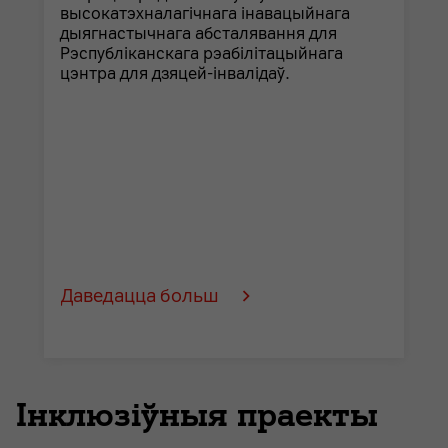
высокатэхналагічнага інавацыйнага
дыягнастычнага абсталявання для
Рэспубліканскага рэабілітацыйнага
цэнтра для дзяцей-інвалідаў.
Даведацца больш
Інклюзіўныя праекты