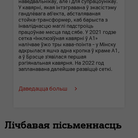
наведвальнікаў, але і для супрацоўнікаў.
У кавярні, якая інтэгравана ў экасістэму
гандлёвага аб'екта, абсталяваная
стойка-трансформер, каб барыста з
інваліднасцю маглі падстроіць
працоўнае месца пад сябе. У 2021 годзе
сетка «Інклюзіўная кавярні ў А1»
налічвае ўжо тры кава-поінта – у Мінску
адкрылася яшчэ адна кропка ў краме А1,
а ў Брэсце з'явілася першая
рэгіянальная кавярня. На 2022 год
запланавана далейшае развіццё сеткі.
Даведацца больш
Лічбавая пісьменнасць