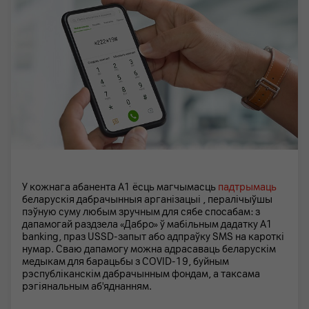
У кожнага абанента А1 ёсць магчымасць
падтрымаць
беларускія дабрачынныя арганізацыі , пералічыўшы
пэўную суму любым зручным для сябе спосабам: з
дапамогай раздзела «Дабро» ў мабільным дадатку A1
banking, праз USSD-запыт або адпраўку SMS на кароткі
нумар. Сваю дапамогу можна адрасаваць беларускім
медыкам для барацьбы з COVID-19, буйным
рэспубліканскім дабрачынным фондам, а таксама
рэгіянальным аб'яднанням.