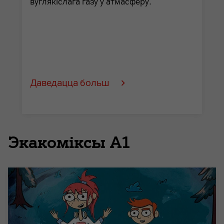
вуглякіслага газу ў атмасферу.
Даведацца больш
Экакоміксы А1