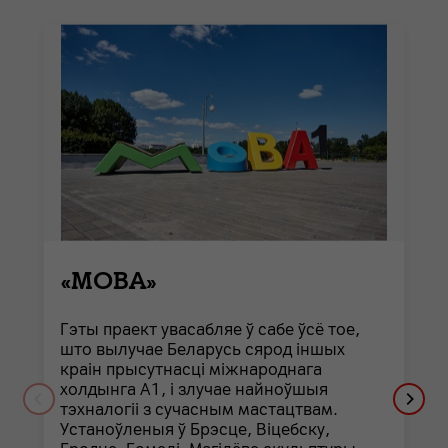
«МОВА»
Гэты праект увасабляе ў сабе ўсё тое,
што вылучае Беларусь сярод іншых
краін прысутнасці міжнароднага
холдынга А1, і злучае найноўшыя
тэхналогіі з сучасным мастацтвам.
Устаноўленыя ў Брэсце, Віцебску,