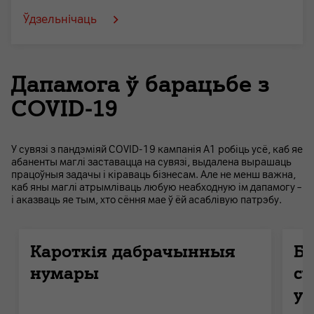
Ўдзельнічаць
Дапамога ў барацьбе з
COVID-19
У сувязі з пандэміяй COVID-19 кампанія А1 робіць усё, каб яе
абаненты маглі заставацца на сувязі, выдалена вырашаць
працоўныя задачы і кіраваць бізнесам. Але не менш важна,
каб яны маглі атрымліваць любую неабходную ім дапамогу –
і аказваць яе тым, хто сёння мае ў ёй асаблівую патрэбу.
Кароткія дабрачынныя
Бя
нумары
су
ус