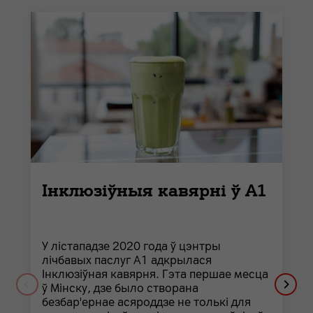
Інклюзіўныя кавярні ў А1
У лістападзе 2020 года ў цэнтры
лічбавых паслуг А1 адкрылася
Інклюзіўная кавярня. Гэта першае месца
ў Мінску, дзе было створана
безбар'ернае асяроддзе не толькі для