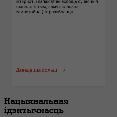
інтэрнэт, і дапамагчы асвоіць сучасныя
тэхналогіі тым, каму складана
самастойна ў іх разабрацца.
Даведацца больш
Нацыянальная
ідэнтычнасць