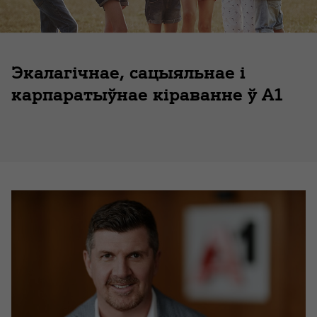
Экалагічнае, сацыяльнае і
карпаратыўнае кіраванне ў А1