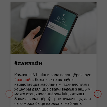
#яанлайн
Кампанія А1 ініцыявала валанцёрскі рух
#яанлайн
. Кожны, хто актыўна
карыстаецца мабільнымі тэхналогіямі і
хацеў бы дзяліцца сваімі ведамі з іншымі,
можа стаць валанцёрам ініцыятывы.
Задача валанцёраў – растлумачыць, для
чаго можа быць карысны мабільны