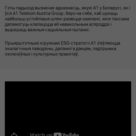
Гэты падыход вызначае адказнасць, якую А1 у Беларусі, як і
ўся A1 Telekom Austria Group, бярэ на сябе, каб шукаць
найбольш устойлівыя шляхі развіцця кампаніі, якія таксама
дапамогуць клапаціцца аб навакольным асяроддзі і
вырашаць важныя сацыяльныя пытанні.
Прыярытэтнымі кірункамі ESG-стратэгіі А1 з'яўляюцца
экалагічныя паводзіны, дапамога дзецям, падтрымка
інклюзіўных і культурных праектаў.