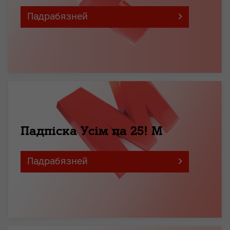
Падрабязней
Падпіска Усім па 25! M
Падрабязней