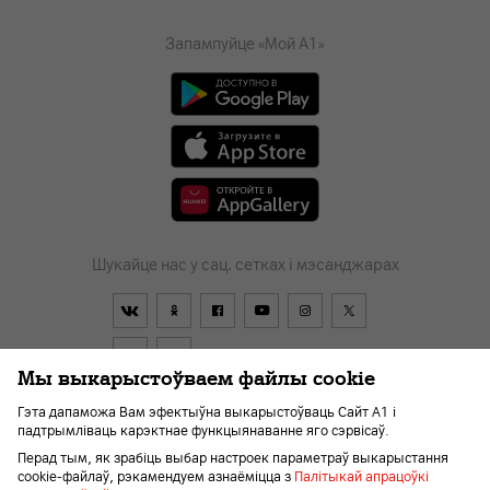
Запампуйце «Мой А1»
Шукайце нас у сац. сетках і мэсанджарах
Мы выкарыстоўваем файлы cookie
Гэта дапаможа Вам эфектыўна выкарыстоўваць Сайт А1 і
падтрымліваць карэктнае функцыянаванне яго сэрвісаў.
Дагавор
Пра кампанію
Навіны
Перайсці ў А1
Перад тым, як зрабіць выбар настроек параметраў выкарыстання
Дапамога і падтрымка
Kар'ера
Для слабавідушчых
cookie-файлаў, рэкамендуем азнаёміцца з
Палітыкай апрацоўкі