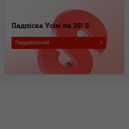
Падпіска Усім па 25! S
Падрабязней