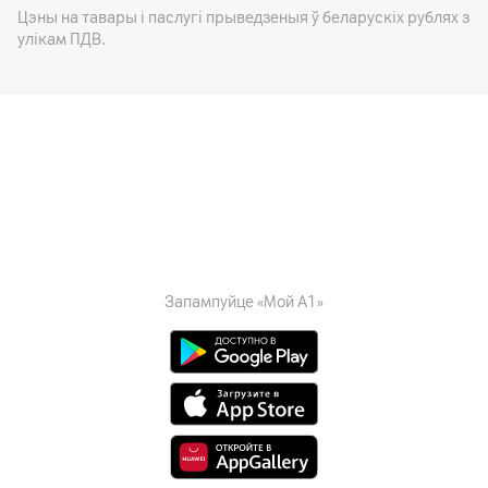
Цэны на тавары i паслугі прыведзеныя ў беларускіх рублях з
улікам ПДВ.
Запампуйце «Мой А1»