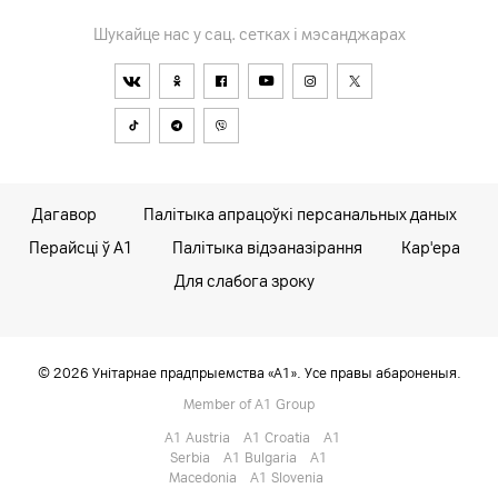
Шукайце нас у сац. сетках і мэсанджарах
Дагавор
Палітыка апрацоўкі персанальных даных
Перайсці ў А1
Палітыка відэаназірання
Кар'ера
Для слабога зроку
© 2026 Унітарнае прадпрыемства «А1». Усе правы абароненыя.
Member of A1 Group
A1 Austria
A1 Croatia
А1
Serbia
A1 Bulgaria
A1
Macedonia
A1 Slovenia