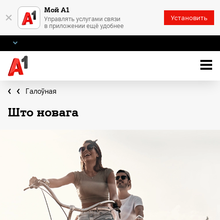
Мой А1
×
Установить
Управлять услугами связи
в приложении ещё удобнее
Галоўная
Што новага