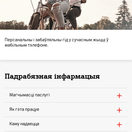
Персанальны і забаўляльны гід у сучасным жыцці ў
мабільным тэлефоне.
Падрабязная інфармацыя
Магчымасці паслугі
Як гэта працуе
Каму надаецца