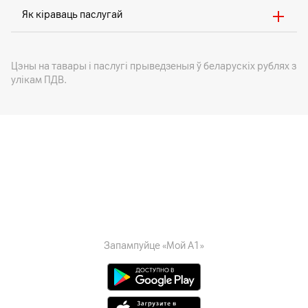
Як кіраваць паслугай
Цэны на тавары i паслугі прыведзеныя ў беларускіх рублях з
улікам ПДВ.
Запампуйце «Мой А1»