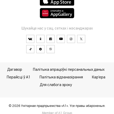
Шукайце нас у сац. сетках і мэсанджарах
Дагавор
Палітыка апрацоўкі персанальных даных
Перайсці ў А1
Палітыка відэаназірання
Кар'ера
Для слабога зроку
© 2026 Унітарнае прадпрыемства «А1». Усе правы абароненыя.
Member of A1 Group