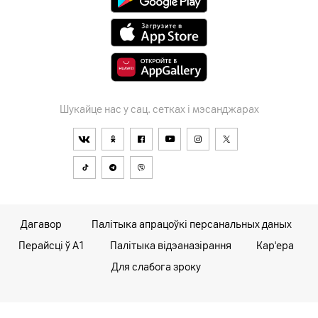
Шукайце нас у сац. сетках і мэсанджарах
Дагавор
Палітыка апрацоўкі персанальных даных
Перайсці ў А1
Палітыка відэаназірання
Кар'ера
Для слабога зроку