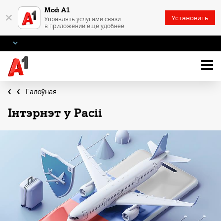
Мой А1
×
Установить
Управлять услугами связи
в приложении ещё удобнее
Галоўная
Інтэрнэт у Расіі