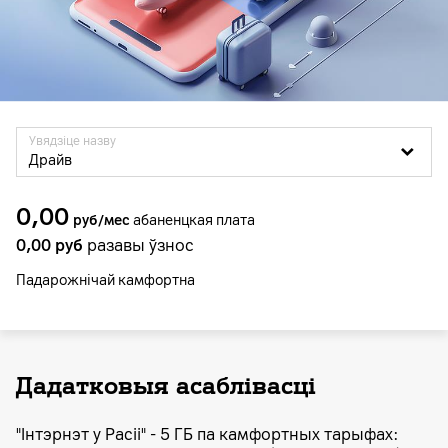
Увядзіце назву
Драйв
0,00
руб/мес
абаненцкая плата
0,00
руб
разавы ўзнос
Падарожнiчай камфортна
Дадатковыя асаблівасці
"Інтэрнэт у Расіі" - 5 ГБ па камфортных тарыфах: