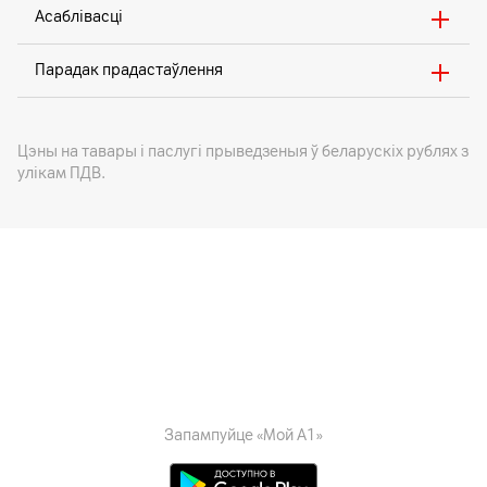
Асаблівасці
Парадак прадастаўлення
Цэны на тавары i паслугі прыведзеныя ў беларускіх рублях з
улікам ПДВ.
Запампуйце «Мой А1»