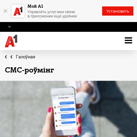
Мой А1
×
Установить
Управлять услугами связи
в приложении ещё удобнее
Галоўная
СМС-роўмінг