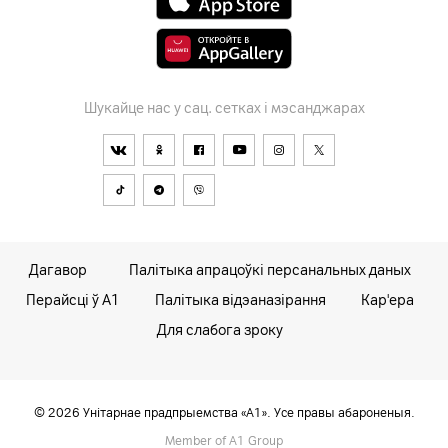
Шукайце нас у сац. сетках і мэсанджарах
Дагавор
Палітыка апрацоўкі персанальных даных
Перайсці ў А1
Палітыка відэаназірання
Кар'ера
Для слабога зроку
© 2026 Унітарнае прадпрыемства «А1». Усе правы абароненыя.
Member of A1 Group