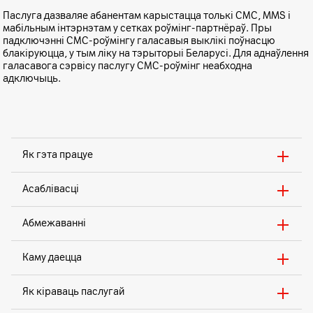
Паслуга дазваляе абанентам карыстацца толькі СМС, MMS і
мабільным інтэрнэтам у сетках роўмінг-партнёраў. Пры
падключэнні СМС-роўмінгу галасавыя выклікі поўнасцю
блакіруюцца, у тым ліку на тэрыторыі Беларусі. Для аднаўлення
галасавога сэрвісу паслугу СМС-роўмінг неабходна
адключыць.
Як гэта працуе
Асаблівасці
Абмежаванні
Каму даецца
Як кіраваць паслугай