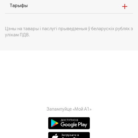
Тарыфы
Цэны на тавары i паслугі прыведзеныя ў беларускіх рублях з
улікам ПДВ.
Запампуйце «Мой А1»