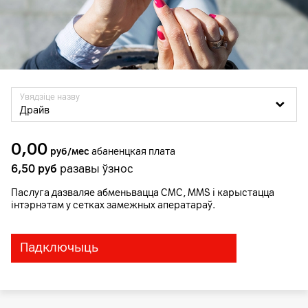
Увядзіце назву
Драйв
0,00
руб/мес
абаненцкая плата
6,50
руб
разавы ўзнос
Паслуга дазваляе абменьвацца СМС, MMS і карыстацца
інтэрнэтам у сетках замежных аператараў.
Падключыць