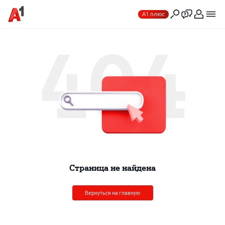
А1 плюс
404
Cтраница не найдена
Вернуться на главную