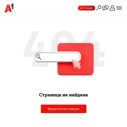
А1 плюс
404
Cтраница не найдена
Вернуться на главную