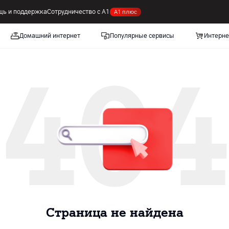
ь и поддержка
Сотрудничество с А1
А1 плюс
Домашний интернет
Популярные сервисы
Интерне
404
Cтраница не найдена