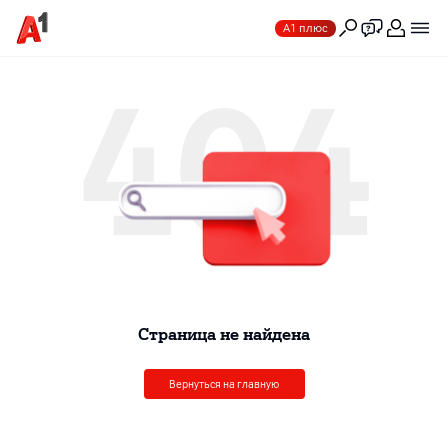
А1 плюс
404
Cтраница не найдена
Вернуться на главную